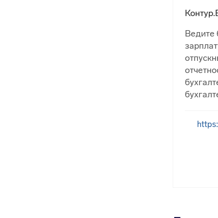
Контур.
Ведите 
зарплат
отпускн
отчетно
бухгалт
бухгалт
https