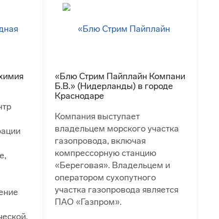
химия
«Блю Стрим Пайплайн Компани
Б.В.» (Нидерланды) в городе
Краснодаре
нтр
Компания выступает
владельцем морского участка
рации
газопровода, включая
компрессорную станцию
е,
«Береговая». Владельцем и
оператором сухопутного
участка газопровода является
ение
ПАО «Газпром».
еской,