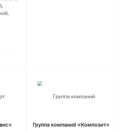
й,
кой,
вис»
Группа компаний «Композит»