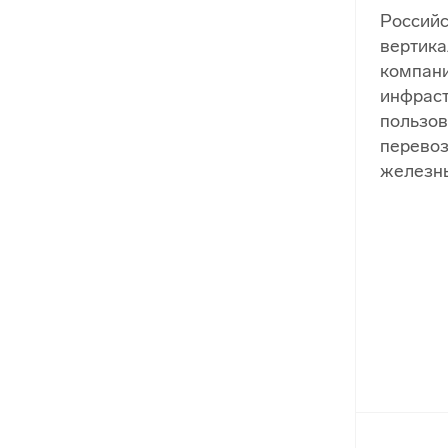
Российс
вертика
компани
инфрас
пользов
перевоз
железны