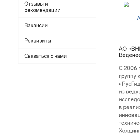
Отзывы и
рекомендации
Вакансии
Реквизиты
АО «ВНИ
Ведене
Связаться с нами
С 2006 
группу
«РусГид
из веду
исследо
в реал
инновац
техниче
Холдинг