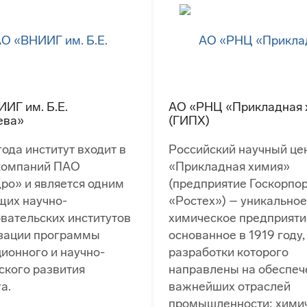
ИГ им. Б.Е.
АО «РНЦ «Прикладная 
ева»
(ГИПХ)
года институт входит в
Российский научный це
 компаний ПАО
«Прикладная химия»
ро» и является одним
(предприятие Госкорпо
щих научно-
«Ростех») – уникальное
вательских институтов
химическое предприяти
изации программы
основанное в 1919 году,
ионного и научно-
разработки которого
ского развития
направлены на обеспеч
а.
важнейших отраслей
промышленности: химич