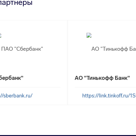
партнеры
бербанк"
АО "Тинькофф Банк"
://sberbank.ru/
https://link.tinkoff.ru/