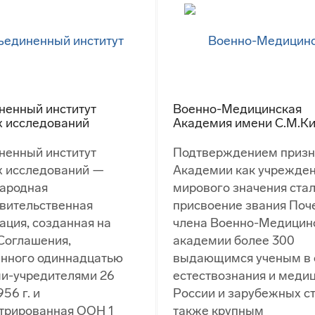
ненный институт
Военно-Медицинская
х исследований
Академия имени С.М.К
ненный институт
Подтверждением призн
х исследований —
Академии как учрежде
ародная
мирового значения ста
вительственная
присвоение звания Поч
ация, созданная на
члена Военно-Медицин
Соглашения,
академии более 300
анного одиннадцатью
выдающимся ученым в 
и-учредителями 26
естествознания и меди
56 г. и
России и зарубежных ст
трированная ООН 1
также крупным