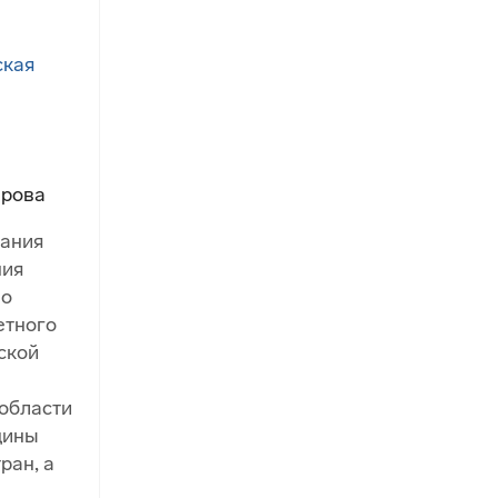
ирова
ания
ния
ло
етного
ской
области
цины
ран, а