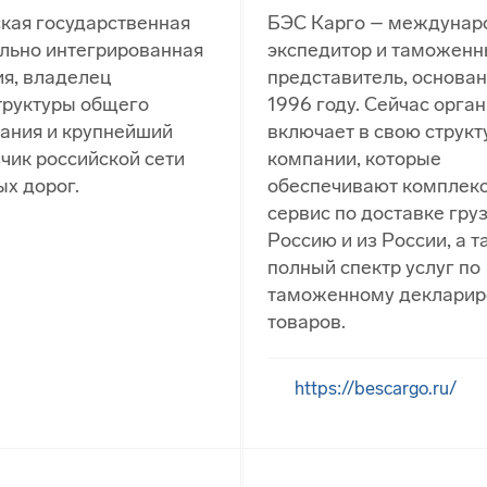
кая государственная
БЭС Карго – междунар
льно интегрированная
экспедитор и таможен
я, владелец
представитель, основа
труктуры общего
1996 году. Сейчас орга
ания и крупнейший
включает в свою структ
чик российской сети
компании, которые
х дорог.
обеспечивают комплек
сервис по доставке груз
Россию и из России, а 
полный спектр услуг по
таможенному деклари
товаров.
https://bescargo.ru/