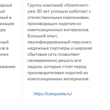
одный
Группа компаний «Композит»
ный
уже 30 лет успешно работает с
нный в
отечественными компаниями,
низация
производящих изделия из
уру
композиционных материалов.
Большой опыт,
сный
квалифицированный персонал,
ов в
надежные партнеры и широкая
также
сбытовая сеть позволяют
своевременно решать все
рованию
задачи, которые стоят перед
производителями изделий из
композиционных материалов.
https://composite.ru/