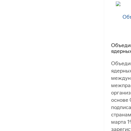
Объеди
ядерны
Объеди
ядерны
междун
межпра
организ
основе 
подпис
странам
марта 19
зарегис