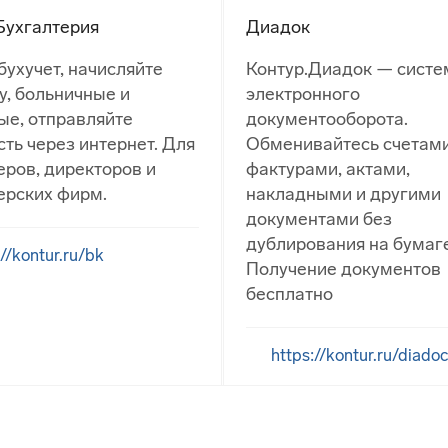
Бухгалтерия
Диадок
бухучет, начисляйте
Контур.Диадок — систе
у, больничные и
электронного
ые, отправляйте
документооборота.
сть через интернет. Для
Обменивайтесь счетам
еров, директоров и
фактурами, актами,
ерских фирм.
накладными и другими
документами без
дублирования на бумаге
://kontur.ru/bk
Получение документов
бесплатно
https://kontur.ru/diadoc