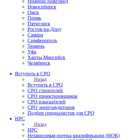
Нижний Новгород
Новосибирск
Омск
Пермь
Пятигорск
Ростов-на-Дону
Самара
Симферополь
Тюмень
Уфа
Ханты-Мансийск
Челябинск
Вступить в СРО
Назад
Вступить в СРО
СРО строителей
СРО проектировщиков
СРО изыскателей
СРО энергоаудиторов
Подбор специалистов для СРО
НРС
Назад
НРС
Независимая оценка квалификации (НОК)