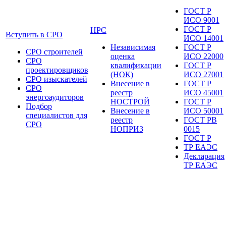
ГОСТ Р
ИСО 9001
ГОСТ Р
НРС
Вступить в СРО
ИСО 14001
Независимая
ГОСТ Р
СРО строителей
оценка
ИСО 22000
СРО
квалификации
ГОСТ Р
проектировщиков
(НОК)
ИСО 27001
СРО изыскателей
Внесение в
ГОСТ Р
СРО
реестр
ИСО 45001
энергоаудиторов
НОСТРОЙ
ГОСТ Р
Подбор
Внесение в
ИСО 50001
специалистов для
реестр
ГОСТ РВ
СРО
НОПРИЗ
0015
ГОСТ Р
ТР ЕАЭС
Декларация
ТР ЕАЭС