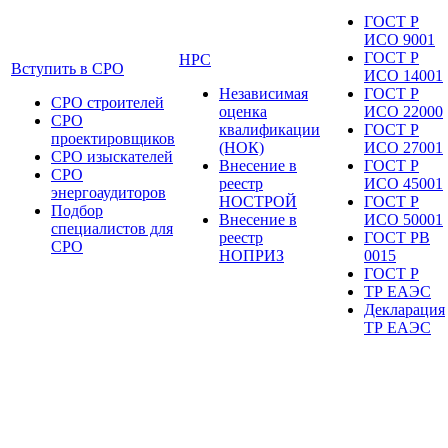
ГОСТ Р
ИСО 9001
ГОСТ Р
НРС
Вступить в СРО
ИСО 14001
Независимая
ГОСТ Р
СРО строителей
оценка
ИСО 22000
СРО
квалификации
ГОСТ Р
проектировщиков
(НОК)
ИСО 27001
СРО изыскателей
Внесение в
ГОСТ Р
СРО
реестр
ИСО 45001
энергоаудиторов
НОСТРОЙ
ГОСТ Р
Подбор
Внесение в
ИСО 50001
специалистов для
реестр
ГОСТ РВ
СРО
НОПРИЗ
0015
ГОСТ Р
ТР ЕАЭС
Декларация
ТР ЕАЭС